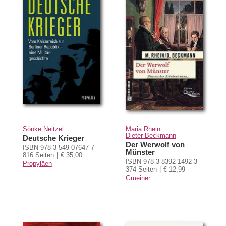
Sönke Neitzel
Maria Rhein
Dieter Beckmann
Deutsche Krieger
Der Werwolf von
ISBN 978-3-549-07647-7
Münster
816 Seiten
€ 35,00
ISBN 978-3-8392-1492-3
Propyläen
374 Seiten
€ 12,99
Gmeiner