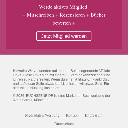
Werde aktives Mitglied!
+ Mitschreiben + Rezensieren + Bücher
bewerten +
Jetzt Mitglied werden
Hinweis:
Wir verwenden auf unserer Seite sogenannte Affiliate-
Links. Diese Links sind mit einem ‘*‘ Stern gekennzeichnet und
führen zu Partnerseiten. Wenn du einen Affiliate-Link anklickst
und auf dieser Seite etwas kaufst, erhalten wir etwas Geld. Für
dich ist die Nutzung kostenlos.
© 2026. BUCHSZENE.DE ist eine Marke der Buchwerbung der
Neun GmbH, München
Mediadaten Werbung
Kontakt
Impressum
Datenschutz