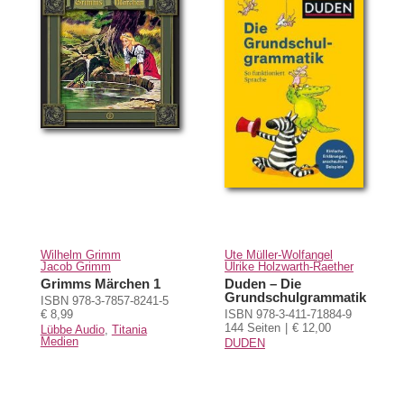
Wilhelm Grimm
Ute Müller-Wolfangel
Jacob Grimm
Ulrike Holzwarth-Raether
Grimms Märchen 1
Duden – Die
Grundschulgrammatik
ISBN 978-3-7857-8241-5
€ 8,99
ISBN 978-3-411-71884-9
144 Seiten
€ 12,00
Lübbe Audio
,
Titania
Medien
DUDEN