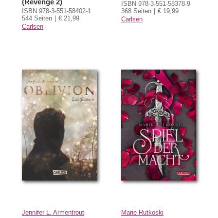
(Revenge 2)
ISBN 978-3-551-58378-9
ISBN 978-3-551-58402-1
368 Seiten
€ 19,99
544 Seiten
€ 21,99
Carlsen
Carlsen
Jennifer L. Armentrout
Marie Rutkoski