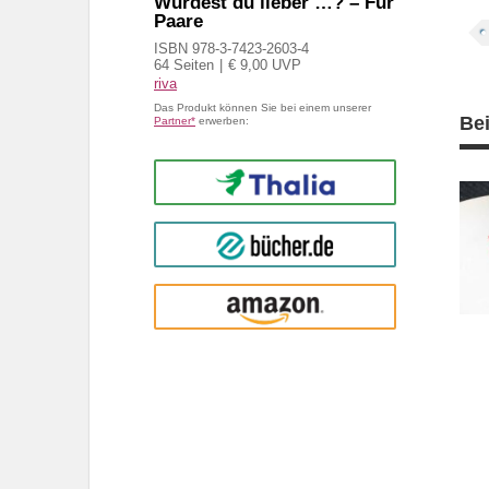
Würdest du lieber …? – Für
Paare
ISBN 978-3-7423-2603-4
64 Seiten
€ 9,00 UVP
riva
Das Produkt können Sie bei einem unserer
Be
Partner*
erwerben:
Thalia
buecher.de
Amazon