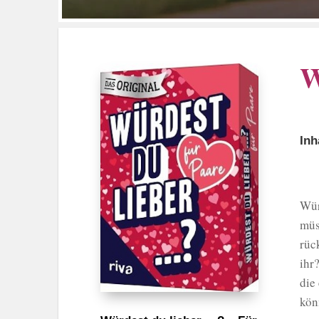
W
Inh
Wür
müs
rüc
ihr
die
kön