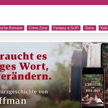
rische Romane
Crime Zone
Fantasy & SciFi
Teens
Kids