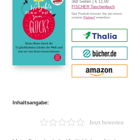
368 Seiten
€ 11,00
FISCHER Taschenbuch
Das Produkt können Sie bei einem
unserer
Partner*
erwerben:
Thalia
buecher.de
Amazon
Inhaltsangabe:
Jetzt bewerten