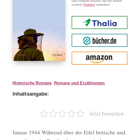
Das Produkt können Sie bei einem
unserer
Partner*
erwerben:
Thalia
buecher.de
Amazon
Historische Romane
,
Romane und Erzählungen
Inhaltsangabe:
Jetzt bewerten
Januar 1944 Während über der Eifel britische und