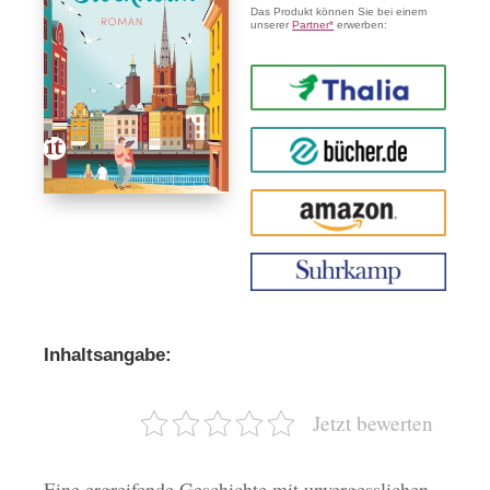
Das Produkt können Sie bei einem
unserer
Partner*
erwerben:
Thalia
buecher.de
Amazon
Inhaltsangabe:
Jetzt bewerten
Eine ergreifende Geschichte mit unvergesslichen