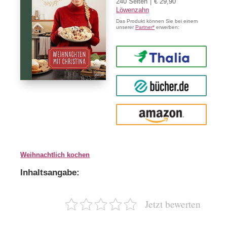
240 Seiten
€ 29,90
Löwenzahn
Das Produkt können Sie bei einem
unserer
Partner*
erwerben:
Thalia
buecher.de
Amazon
Weihnachtlich kochen
Inhaltsangabe:
Jetzt bewerten