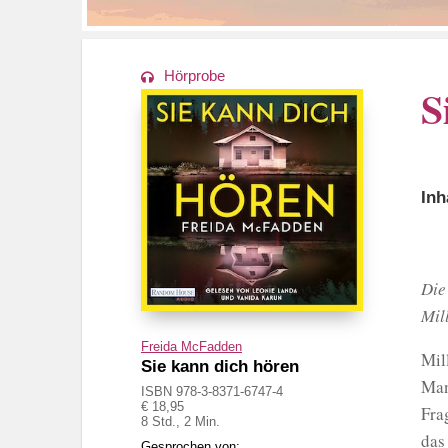
Hörprobe
S
Inh
Die
Mill
Freida McFadden
Mil
Sie kann dich hören
Man
ISBN 978-3-8371-6747-4
€ 18,95
Fra
8 Std., 2 Min.
das