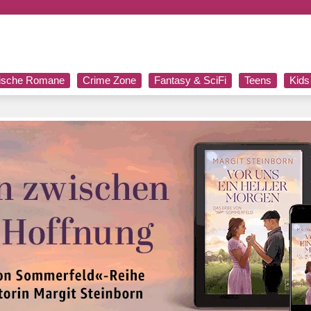
rische Romane
Crime Zone
Fantasy & SciFi
Teens
Kids