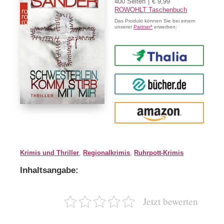
400 Seiten
€ 9,99
ROWOHLT Taschenbuch
Das Produkt können Sie bei einem
unserer
Partner*
erwerben:
Thalia
buecher.de
Amazon
Krimis und Thriller
,
Regionalkrimis
,
Ruhrpott-Krimis
Inhaltsangabe:
Jetzt bewerten