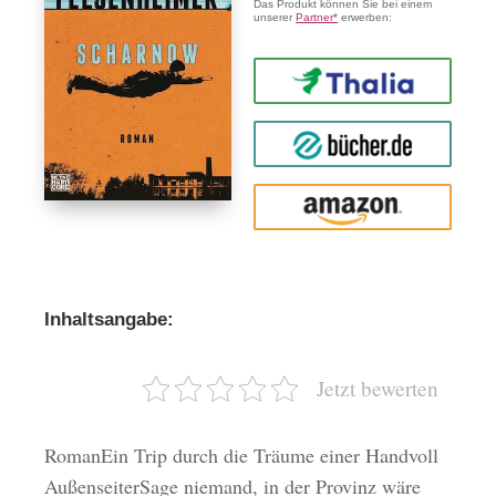
Das Produkt können Sie bei einem
unserer
Partner*
erwerben:
Thalia
buecher.de
Amazon
Inhaltsangabe:
Jetzt bewerten
RomanEin Trip durch die Träume einer Handvoll
AußenseiterSage niemand, in der Provinz wäre