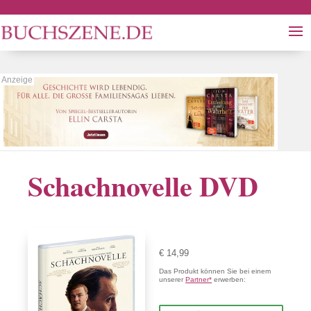
Schachnovelle DVD
€ 14,99
Das Produkt können Sie bei einem
unserer
Partner*
erwerben: