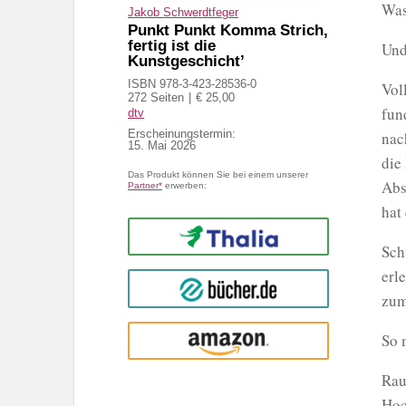
Was
Jakob Schwerdtfeger
Punkt Punkt Komma Strich,
fertig ist die
Und
Kunstgeschicht’
ISBN 978-3-423-28536-0
Vol
272 Seiten
€ 25,00
fun
dtv
Erscheinungstermin:
nac
15. Mai 2026
die
Das Produkt können Sie bei einem unserer
Abs
Partner*
erwerben:
hat
Thalia
Sch
erl
buecher.de
zum
So 
Amazon
Rau
Hoc