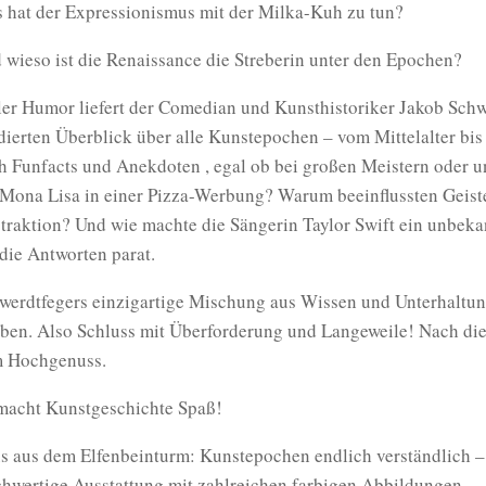
 hat der Expressionismus mit der Milka-Kuh zu tun?
 wieso ist die Renaissance die Streberin unter den Epochen?
ler Humor liefert der Comedian und Kunsthistoriker Jakob Schw
dierten Überblick über alle Kunstepochen – vom Mittelalter bis 
h Funfacts und Anekdoten , egal ob bei großen Meistern oder u
 Mona Lisa in einer Pizza-Werbung? Warum beeinflussten Geis
traktion? Und wie machte die Sängerin Taylor Swift ein unbe
 die Antworten parat.
werdtfegers einzigartige Mischung aus Wissen und Unterhaltung
eben. Also Schluss mit Überforderung und Langeweile! Nach d
 Hochgenuss.
macht Kunstgeschichte Spaß!
s aus dem Elfenbeinturm: Kunstepochen endlich verständlich – u
hwertige Ausstattung mit zahlreichen farbigen Abbildungen