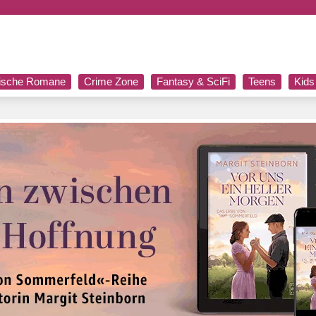
rische Romane
Crime Zone
Fantasy & SciFi
Teens
Kids