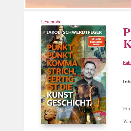
Leseprobe
P
K
Kult
Inh
Ein
War