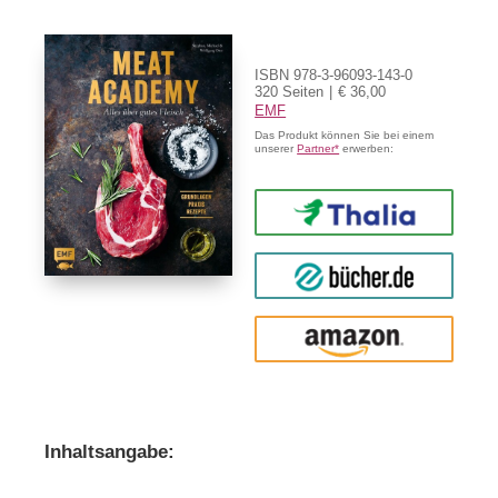
ISBN 978-3-96093-143-0
320 Seiten
€ 36,00
EMF
Das Produkt können Sie bei einem
unserer
Partner*
erwerben:
Thalia
buecher.de
Amazon
Inhaltsangabe: