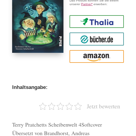
Das Produkt können Sie bei einem
unserer
Partner*
erwerben:
Thalia
buecher.de
Amazon
Inhaltsangabe:
Jetzt bewerten
Terry Pratchetts Scheibenwelt 4Softcover
Übersetzt von Brandhorst, Andreas