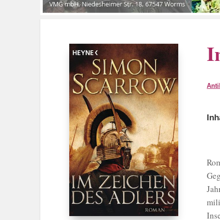
I
Anti
Inh
Rom
Geg
Jah
mil
Ins