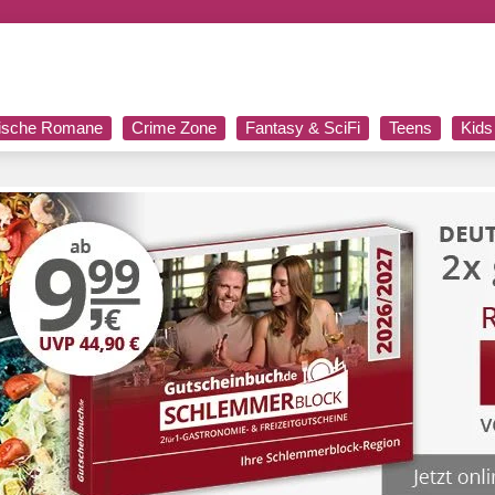
rische Romane
Crime Zone
Fantasy & SciFi
Teens
Kids