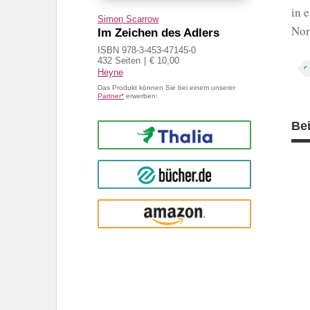
in 
Simon Scarrow
Nor
Im Zeichen des Adlers
ISBN 978-3-453-47145-0
432 Seiten
€ 10,00
Heyne
Das Produkt können Sie bei einem unserer
Partner*
erwerben:
Be
Thalia
buecher.de
Amazon