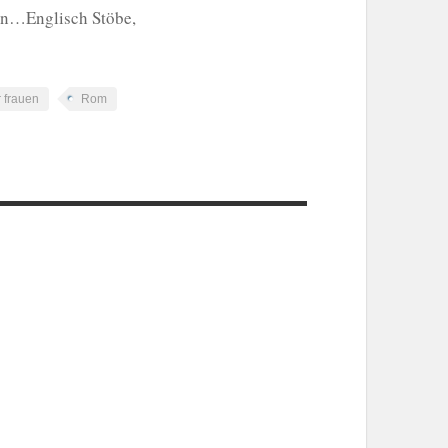
en…Englisch Stöbe,
 frauen
Rom