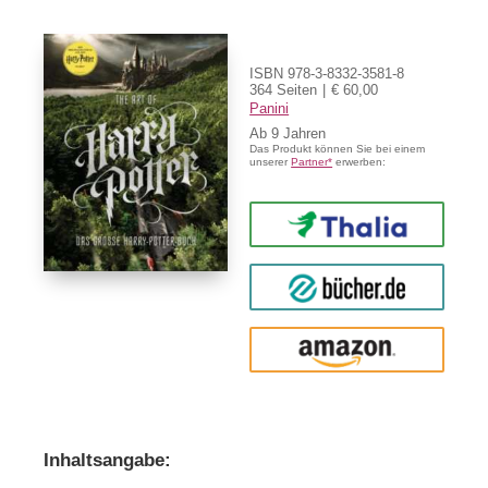
ISBN 978-3-8332-3581-8
364 Seiten
€ 60,00
Panini
Ab
9
Das Produkt können Sie bei einem
unserer
Partner*
erwerben:
Thalia
buecher.de
Amazon
Inhaltsangabe: