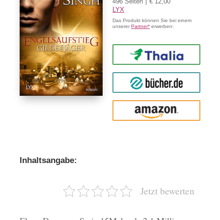
496 Seiten
€ 12,00
LYX
Das Produkt können Sie bei einem
unserer
Partner*
erwerben:
Thalia
buecher.de
Amazon
Inhaltsangabe:
Jetzt bewerten