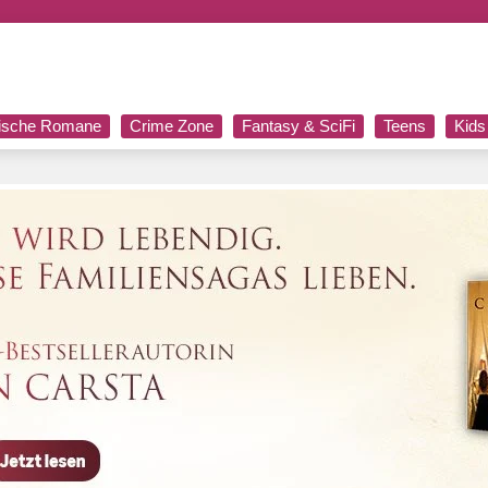
rische Romane
Crime Zone
Fantasy & SciFi
Teens
Kids