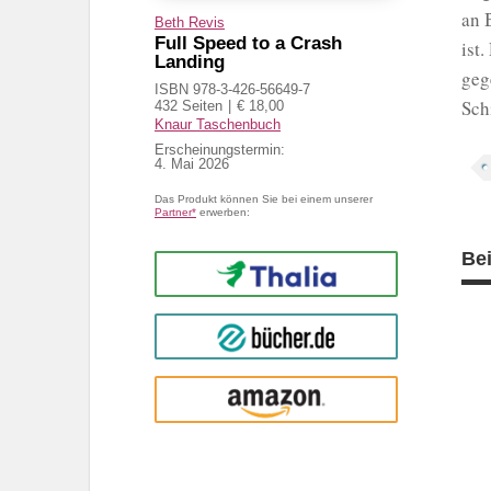
an 
Beth Revis
Full Speed to a Crash
ist
Landing
geg
ISBN 978-3-426-56649-7
Sch
432 Seiten
€ 18,00
Knaur Taschenbuch
Erscheinungstermin:
4. Mai 2026
Das Produkt können Sie bei einem unserer
Partner*
erwerben:
Be
Thalia
buecher.de
Amazon