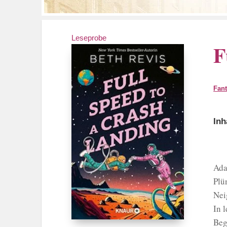
Leseprobe
F
Fant
Inh
Ada
Plü
Nei
In 
Beg