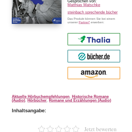
Matthias Matschke
steinbach sprechende bücher
Das Produkt können Sie bei einem
unserer
Partner*
erwerben:
Thalia
buecher.de
Amazon
Aktuelle Hörbuchempfehlungen
,
Historische Romane
(Audio)
,
Hörbücher
,
Romane und Erzählungen (Audio)
Inhaltsangabe:
Jetzt bewerten