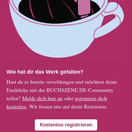
Wie hat dir das Werk gefallen?
Hast du es bereits verschlungen und möchtest deine
Eindrücke mit der BUCHSZENE.DE-Community
teilen?
Melde dich hier an
oder
registriere dich
kostenlos
. Wir freuen uns auf deine Rezension.
Kostenlos registrieren