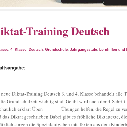
iktat-Training Deutsch
lasse
,
4. Klasse
,
Deutsch
,
Grundschule
,
Jahrgangsstufe
,
Lernhilfen und 
altsangabe:
 neue Diktat-Training Deutsch 3. und 4. Klasse behandelt alle
 die Grundschulzeit wichtig sind. Geübt wird nach der 3-Schri
chaulich erklärt Üben – Übungen helfen, die Regel zu ve
d das Diktat geschrieben Dabei gibt es fröhliche Diktattexte, di
ätzlich sorgen die Spezialaufgaben mit Texten aus dem Kinde