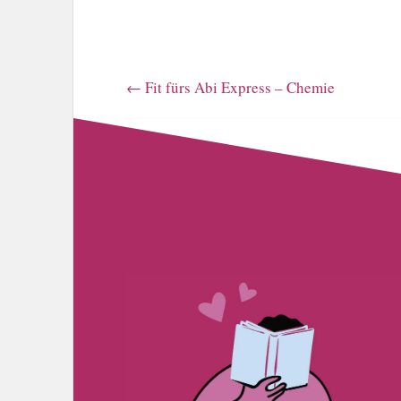
←
Fit fürs Abi Express – Chemie