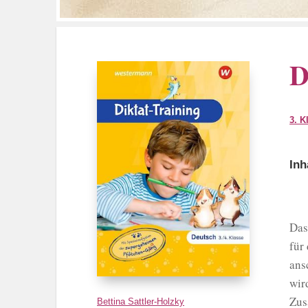
D
3. K
Inh
Das
für
ans
wir
Zus
Bettina Sattler-Holzky