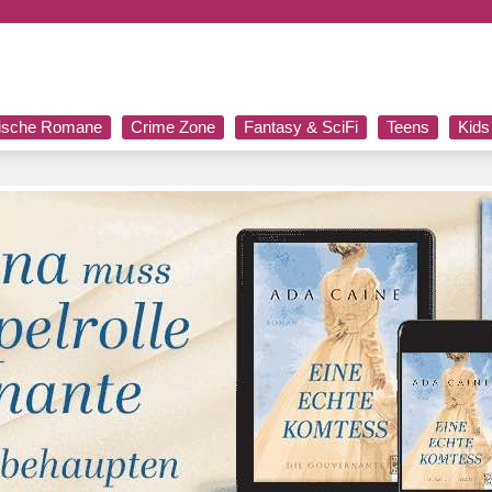
rische Romane
Crime Zone
Fantasy & SciFi
Teens
Kids