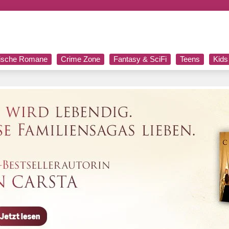
rische Romane
Crime Zone
Fantasy & SciFi
Teens
Kids