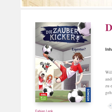
D
Inh
Wil
and
zu 
geh
Fabian Lenk