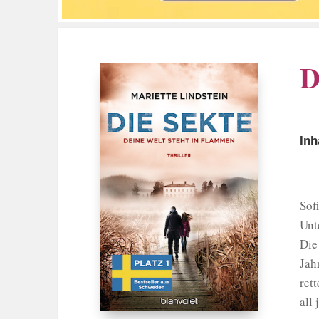
D
Inh
Sof
Unt
Die
Jah
ret
all