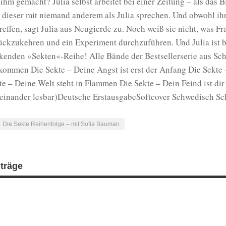
 ihm gemacht? Julia selbst arbeitet bei einer Zeitung – als das Bl
l dieser mit niemand anderem als Julia sprechen. Und obwohl ihr
treffen, sagt Julia aus Neugierde zu. Noch weiß sie nicht, was 
ückzukehren und ein Experiment durchzuführen. Und Julia ist be
kenden »Sekten«-Reihe! Alle Bände der Bestsellerserie aus Sch
kommen Die Sekte – Deine Angst ist erst der Anfang Die Sekte
te – Deine Welt steht in Flammen Die Sekte – Dein Feind ist di
einander lesbar)Deutsche ErstausgabeSoftcover Schwedisch Sc
Die Sekte Reihenfolge – mit Sofia Bauman
iträge