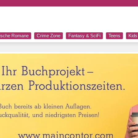
rische Romane
Crime Zone
Fantasy & SciFi
Teens
Kids