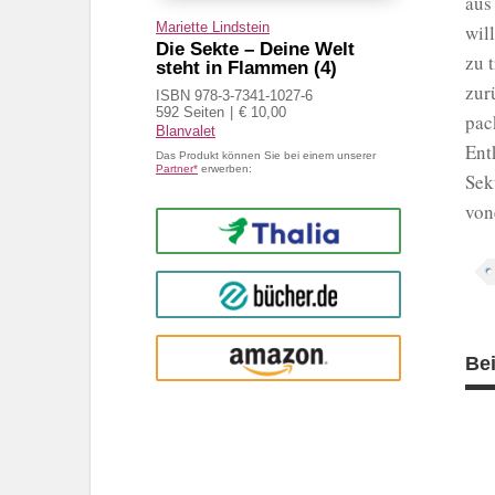
aus
Mariette Lindstein
wil
Die Sekte – Deine Welt
zu 
steht in Flammen (4)
zur
ISBN 978-3-7341-1027-6
592 Seiten
€ 10,00
pac
Blanvalet
Ent
Das Produkt können Sie bei einem unserer
Partner*
erwerben:
Sek
von
Thalia
buecher.de
Amazon
Be