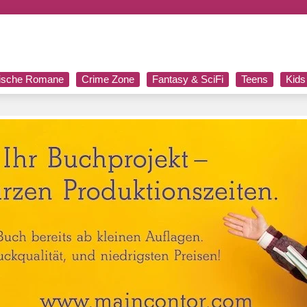
rische Romane
Crime Zone
Fantasy & SciFi
Teens
Kids