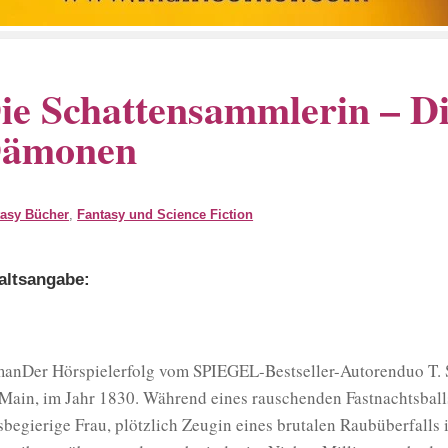
ie Schattensammlerin – D
ämonen
tasy Bücher
,
Fantasy und Science Fiction
altsangabe:
anDer Hörspielerfolg vom SPIEGEL-Bestseller-Autorenduo T. S.
Main, im Jahr 1830. Während eines rauschenden Fastnachtsballs
sbegierige Frau, plötzlich Zeugin eines brutalen Raubüberfall