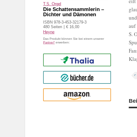
eil
T.S. Orgel
gla
Die Schattensammlerin –
Dichter und Dämonen
und
ISBN 978-3-453-32179-3
auf
480 Seiten
€ 16,00
Heyne
S. 
Das Produkt können Sie bei einem unserer
Spu
Partner*
erwerben:
Fan
Kla
Thalia
buecher.de
Amazon
Be