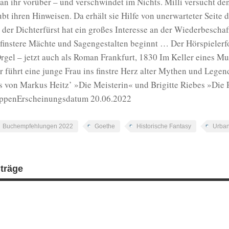
t an ihr vorüber – und verschwindet im Nichts. Milli versucht d
ubt ihren Hinweisen. Da erhält sie Hilfe von unerwarteter Seite d
 der Dichterfürst hat ein großes Interesse an der Wiederbescha
 finstere Mächte und Sagengestalten beginnt … Der Hörspieler
Orgel – jetzt auch als Roman Frankfurt, 1830 Im Keller eines M
r führt eine junge Frau ins finstre Herz alter Mythen und Legen
s von Markus Heitz’ »Die Meisterin« und Brigitte Riebes »Die
ppenErscheinungsdatum 20.06.2022
Buchempfehlungen 2022
Goethe
Historische Fantasy
Urban
iträge