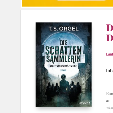
D
D
Fan
Inh
Rom
am 
wis