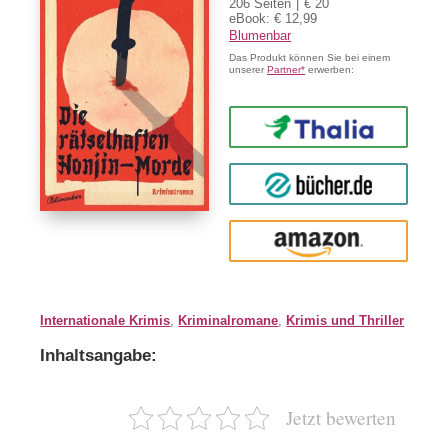
206 Seiten
€ 20
eBook: € 12,99
Blumenbar
Das Produkt können Sie bei einem
unserer
Partner*
erwerben:
Thalia
buecher.de
Amazon
Internationale Krimis
,
Kriminalromane
,
Krimis und Thriller
Inhaltsangabe:
Jetzt bewerten