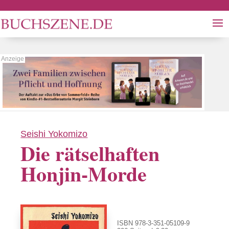
Seishi Yokomizo
Die rätselhaften
Honjin-Morde
ISBN 978-3-351-05109-9