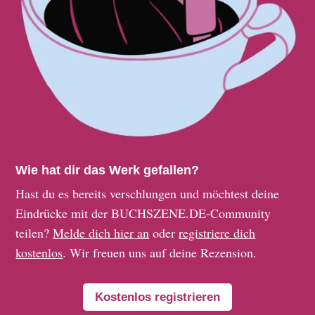
Wie hat dir das Werk gefallen?
Hast du es bereits verschlungen und möchtest deine
Eindrücke mit der BUCHSZENE.DE-Community
teilen?
Melde dich hier an
oder
registriere dich
kostenlos
. Wir freuen uns auf deine Rezension.
Kostenlos registrieren