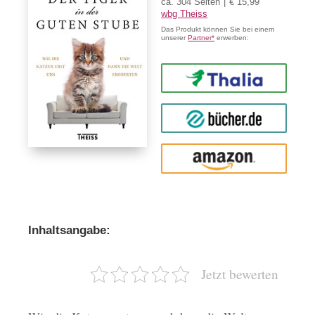
ca. 304 Seiten
€ 15,99
wbg Theiss
Das Produkt können Sie bei einem
unserer
Partner*
erwerben:
Thalia
buecher.de
Amazon
Inhaltsangabe:
Jetzt bewerten