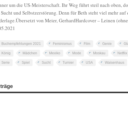
ner um die US-Meisterschaft. Ihr Weg führt steil nach oben, d
 Sucht und Selbstzerstörung. Denn für Beth steht viel mehr auf 
derlage.Übersetzt von Meier, GerhardHardcover – Leinen (ohn
05.2021
Buchempfehlungen 2021
Feminismus
Film
Genie
Gl
König
Mädchen
Mexiko
Mode
Moskau
Netflix
Serie
Spiel
Sucht
Turnier
USA
Waisenhaus
iträge