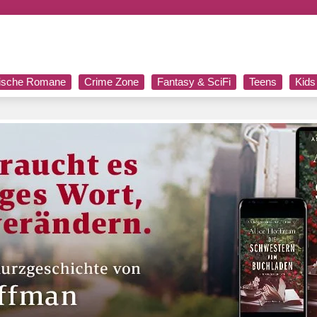
rische Romane
Crime Zone
Fantasy & SciFi
Teens
Kids