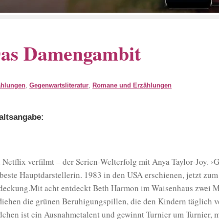
as Damengambit
ählungen
,
Gegenwartsliteratur
,
Romane und Erzählungen
altsangabe:
 Netflix verfilmt – der Serien-Welterfolg mit Anya Taylor-Joy. ›
 beste Hauptdarstellerin. 1983 in den USA erschienen, jetzt zum
deckung.Mit acht entdeckt Beth Harmon im Waisenhaus zwei Mög
fliehen die grünen Beruhigungspillen, die den Kindern täglich 
chen ist ein Ausnahmetalent und gewinnt Turnier um Turnier, mi