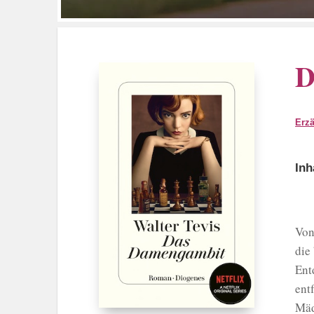
D
Erz
Inh
Von
die
Ent
ent
Mäd