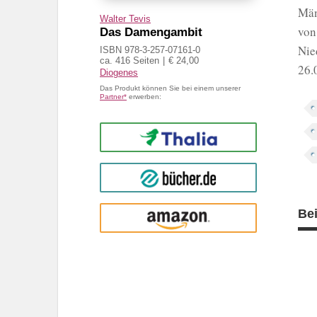
Män
Walter Tevis
von
Das Damengambit
Nie
ISBN 978-3-257-07161-0
ca. 416 Seiten
€ 24,00
26.
Diogenes
Das Produkt können Sie bei einem unserer
Partner*
erwerben:
Thalia
buecher.de
Be
Amazon