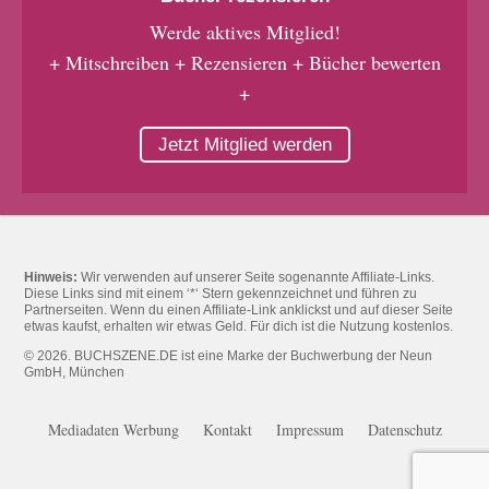
Werde aktives Mitglied!
+ Mitschreiben + Rezensieren + Bücher bewerten
+
Jetzt Mitglied werden
Hinweis:
Wir verwenden auf unserer Seite sogenannte Affiliate-Links.
Diese Links sind mit einem ‘*‘ Stern gekennzeichnet und führen zu
Partnerseiten. Wenn du einen Affiliate-Link anklickst und auf dieser Seite
etwas kaufst, erhalten wir etwas Geld. Für dich ist die Nutzung kostenlos.
© 2026. BUCHSZENE.DE ist eine Marke der Buchwerbung der Neun
GmbH, München
Mediadaten Werbung
Kontakt
Impressum
Datenschutz