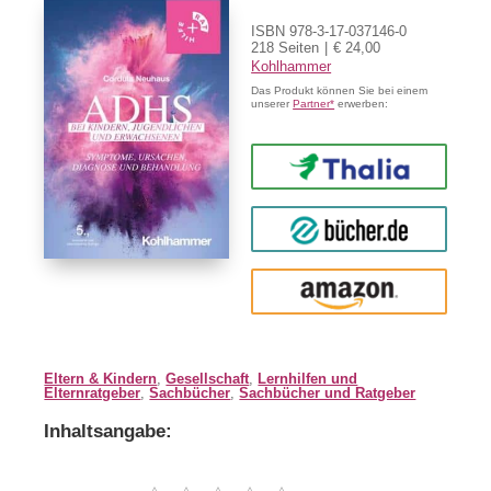
ISBN 978-3-17-037146-0
218 Seiten
€ 24,00
Kohlhammer
Das Produkt können Sie bei einem
unserer
Partner*
erwerben:
Thalia
buecher.de
Amazon
Eltern & Kindern
,
Gesellschaft
,
Lernhilfen und
Elternratgeber
,
Sachbücher
,
Sachbücher und Ratgeber
Inhaltsangabe: