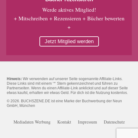
Werde aktives Mitglied!
+ Mitschreiben + Rezensieren + Bücher bewerten
+
Jetzt Mitglied werden
Hinweis:
Wir verwenden auf unserer Seite sogenannte Affiliate-Links.
Diese Links sind mit einem ‘*‘ Stern gekennzeichnet und führen zu
Partnerseiten. Wenn du einen Affiliate-Link anklickst und auf dieser Seite
etwas kaufst, erhalten wir etwas Geld. Für dich ist die Nutzung kostenlos.
© 2026. BUCHSZENE.DE ist eine Marke der Buchwerbung der Neun
GmbH, München
Mediadaten Werbung
Kontakt
Impressum
Datenschutz