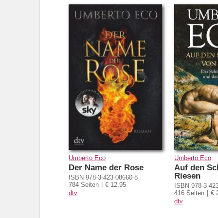
Umberto Eco
Umberto Eco
Der Name der Rose
Auf den Sc
Riesen
ISBN 978-3-423-08660-8
784 Seiten
€ 12,95
ISBN 978-3-42
dtv
416 Seiten
€ 
dtv