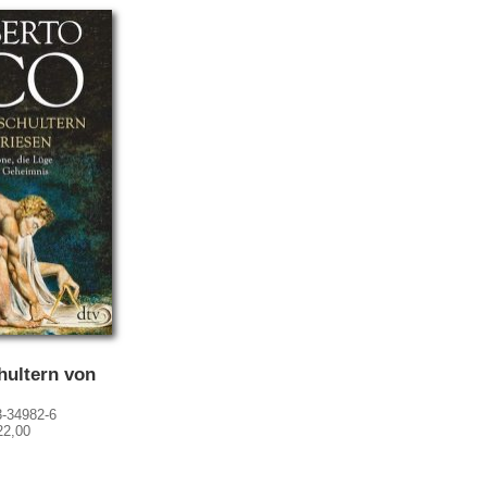
hultern von
3-34982-6
22,00