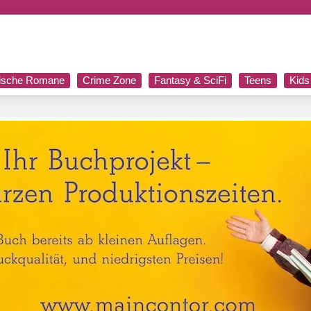
rische Romane
Crime Zone
Fantasy & SciFi
Teens
Kids