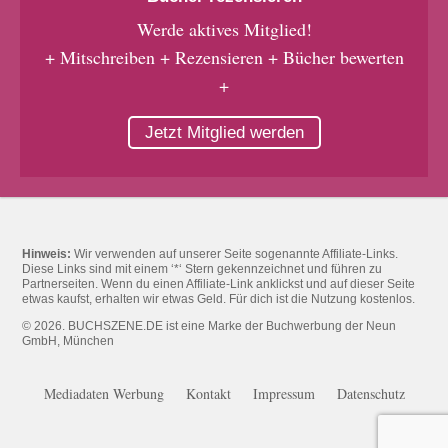
Werde aktives Mitglied!
+ Mitschreiben + Rezensieren + Bücher bewerten
+
Jetzt Mitglied werden
Hinweis:
Wir verwenden auf unserer Seite sogenannte Affiliate-Links.
Diese Links sind mit einem ‘*‘ Stern gekennzeichnet und führen zu
Partnerseiten. Wenn du einen Affiliate-Link anklickst und auf dieser Seite
etwas kaufst, erhalten wir etwas Geld. Für dich ist die Nutzung kostenlos.
© 2026. BUCHSZENE.DE ist eine Marke der Buchwerbung der Neun
GmbH, München
Mediadaten Werbung
Kontakt
Impressum
Datenschutz