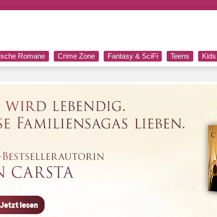
rische Romane
Crime Zone
Fantasy & SciFi
Teens
Kids