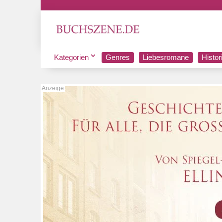
Kategorien
Genres
Liebesromane
Histo