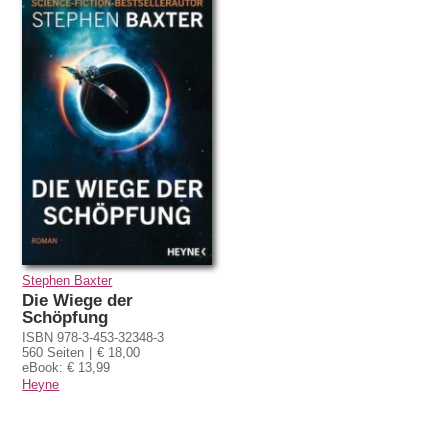
Stephen Baxter
Die Wiege der
Schöpfung
ISBN 978-3-453-32348-3
560 Seiten
€ 18,00
eBook: € 13,99
Heyne