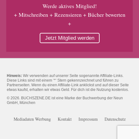
Werde aktives Mitglied!
+ Mitschreiben + Rezensieren + Bücher bewerten
+
Jetzt Mitglied werden
Hinweis:
Wir verwenden auf unserer Seite sogenannte Affiliate-Links.
Diese Links sind mit einem ‘*‘ Stern gekennzeichnet und führen zu
Partnerseiten. Wenn du einen Affiliate-Link anklickst und auf dieser Seite
etwas kaufst, erhalten wir etwas Geld. Für dich ist die Nutzung kostenlos.
© 2026. BUCHSZENE.DE ist eine Marke der Buchwerbung der Neun
GmbH, München
Mediadaten Werbung
Kontakt
Impressum
Datenschutz