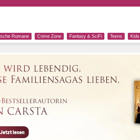
rische Romane
Crime Zone
Fantasy & SciFi
Teens
Kids