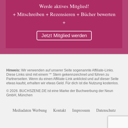
Werde aktives Mitglied!
+ Mitschreiben + Rezensieren + Bücher bewerten
+
Jetzt Mitglied werden
Hinweis:
Wir verwenden auf unserer Seite sogenannte Affiliate-Links.
Diese Links sind mit einem ‘*‘ Stern gekennzeichnet und führen zu
Partnerseiten. Wenn du einen Affiliate-Link anklickst und auf dieser Seite
etwas kaufst, erhalten wir etwas Geld. Für dich ist die Nutzung kostenlos.
© 2026. BUCHSZENE.DE ist eine Marke der Buchwerbung der Neun
GmbH, München
Mediadaten Werbung
Kontakt
Impressum
Datenschutz