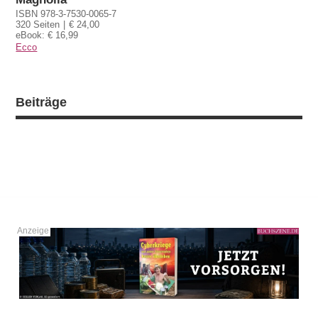
ISBN 978-3-7530-0065-7
320 Seiten
€ 24,00
eBook: € 16,99
Ecco
Beiträge