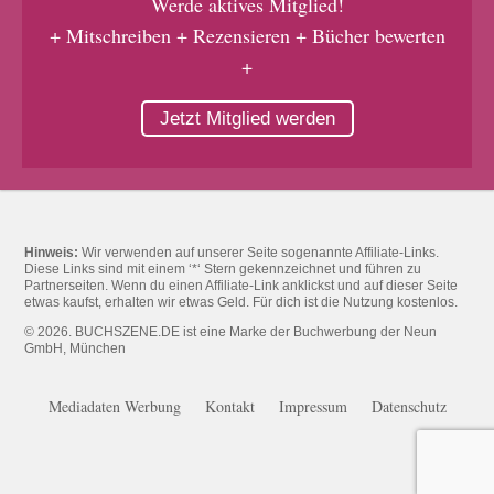
Werde aktives Mitglied!
+ Mitschreiben + Rezensieren + Bücher bewerten
+
Jetzt Mitglied werden
Hinweis:
Wir verwenden auf unserer Seite sogenannte Affiliate-Links.
Diese Links sind mit einem ‘*‘ Stern gekennzeichnet und führen zu
Partnerseiten. Wenn du einen Affiliate-Link anklickst und auf dieser Seite
etwas kaufst, erhalten wir etwas Geld. Für dich ist die Nutzung kostenlos.
© 2026. BUCHSZENE.DE ist eine Marke der Buchwerbung der Neun
GmbH, München
Mediadaten Werbung
Kontakt
Impressum
Datenschutz