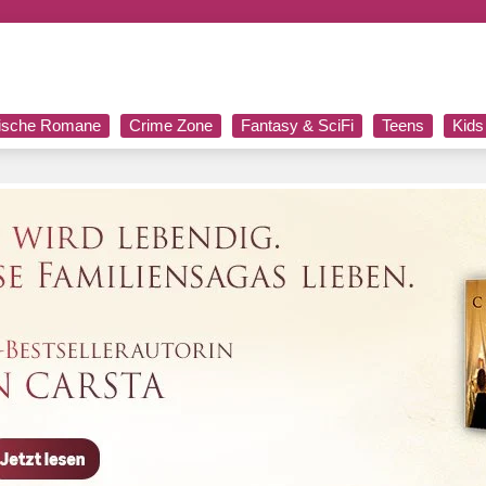
rische Romane
Crime Zone
Fantasy & SciFi
Teens
Kids