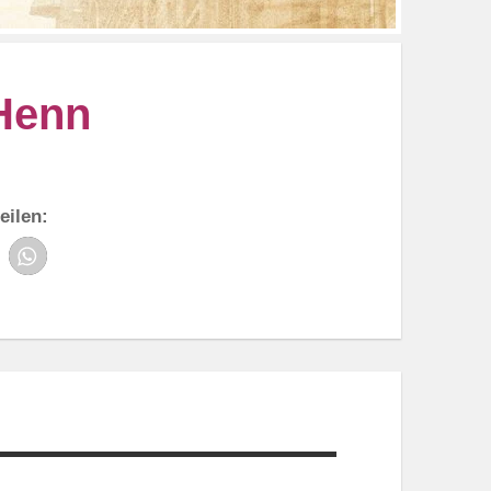
 Henn
eilen: