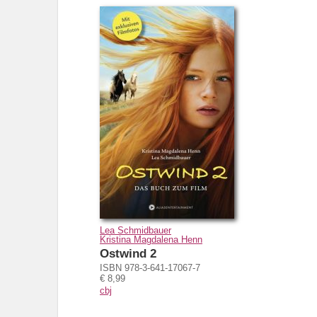
Lea Schmidbauer
Kristina Magdalena Henn
Ostwind 2
ISBN 978-3-641-17067-7
€ 8,99
cbj