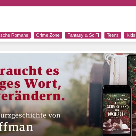
rische Romane
Crime Zone
Fantasy & SciFi
Teens
Kids