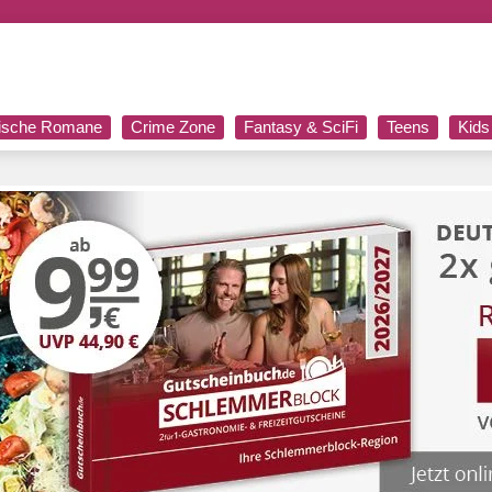
rische Romane
Crime Zone
Fantasy & SciFi
Teens
Kids