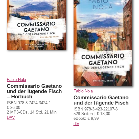
Fabio Nola
Commissario Gaetano
und der lügende Fisch
Fabio Nola
– Hörbuch
Commissario Gaetano
und der lügende Fisch
ISBN 978-3-7424-3424-1
€ 26,00
ISBN 978-3-423-22107-8
2 MP3-CDs, 14 Std. 21 Min
528 Seiten
€ 13,00
DAV
eBook: € 9,99
dtv