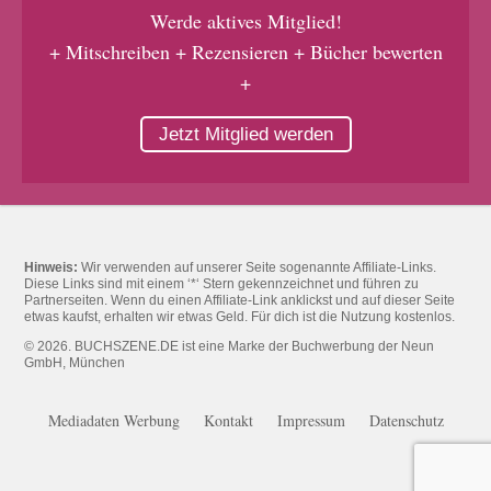
Werde aktives Mitglied!
+ Mitschreiben + Rezensieren + Bücher bewerten
+
Jetzt Mitglied werden
Hinweis:
Wir verwenden auf unserer Seite sogenannte Affiliate-Links.
Diese Links sind mit einem ‘*‘ Stern gekennzeichnet und führen zu
Partnerseiten. Wenn du einen Affiliate-Link anklickst und auf dieser Seite
etwas kaufst, erhalten wir etwas Geld. Für dich ist die Nutzung kostenlos.
© 2026. BUCHSZENE.DE ist eine Marke der Buchwerbung der Neun
GmbH, München
Mediadaten Werbung
Kontakt
Impressum
Datenschutz