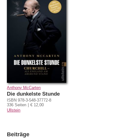
Anthony McCarten
Die dunkelste Stunde
ISBN 978-3-548-37772-8
336 Seiten
€ 12,00
Ullstein
Beiträge