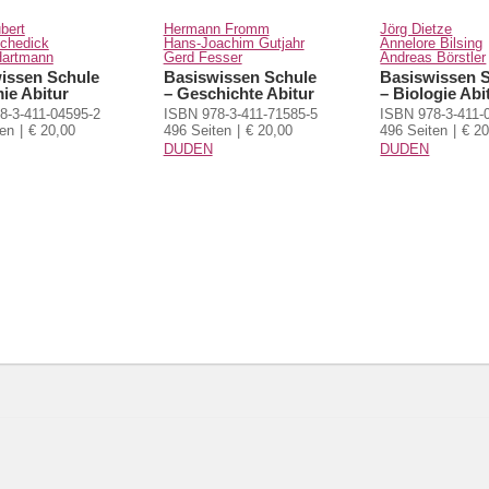
bert
Hermann Fromm
Jörg Dietze
schedick
Hans-Joachim Gutjahr
Annelore Bilsing
Hartmann
Gerd Fesser
Andreas Börstler
issen Schule
Basiswissen Schule
Basiswissen 
ie Abitur
– Geschichte Abitur
– Biologie Abi
8-3-411-04595-2
ISBN 978-3-411-71585-5
ISBN 978-3-411-
ten
€ 20,00
496 Seiten
€ 20,00
496 Seiten
€ 20
DUDEN
DUDEN