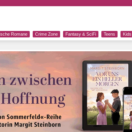
rische Romane
Crime Zone
Fantasy & SciFi
Teens
Kids