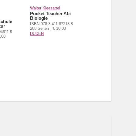
Walter Kleesattel
Pocket Teacher Abi
Biologie
Schule
ISBN 978-3-411-87213-8
tur
288 Seiten
€ 10,00
04611-9
DUDEN
,00