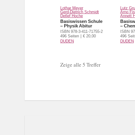
Lothar Meyer
Lutz Gru
Gerd-Dietrich Schmidt
Arno Fi
Detlef Hoche
Annett 
Basiswissen Schule
Basisw
– Physik Abitur
– Chem
ISBN 978-3-411-71755-2
ISBN 97
496 Seiten
€ 20,00
496 Sei
DUDEN
DUDEN
Zeige alle 5 Treffer