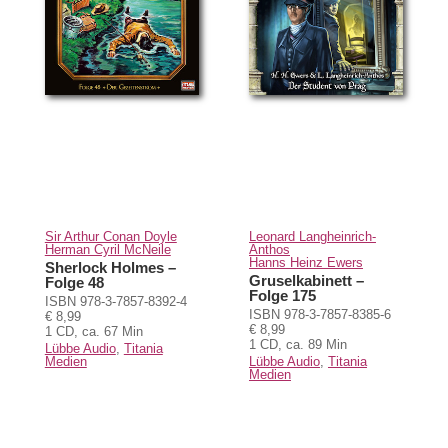
Sir Arthur Conan Doyle
Leonard Langheinrich-
Herman Cyril McNeile
Anthos
Hanns Heinz Ewers
Sherlock Holmes –
Gruselkabinett –
Folge 48
Folge 175
ISBN 978-3-7857-8392-4
ISBN 978-3-7857-8385-6
€ 8,99
€ 8,99
1 CD, ca. 67 Min
1 CD, ca. 89 Min
Lübbe Audio
,
Titania
Medien
Lübbe Audio
,
Titania
Medien