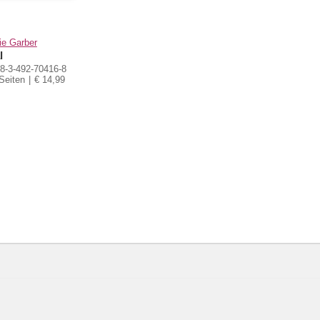
ie Garber
l
8-3-492-70416-8
Seiten
€ 14,99