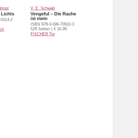
trout
V. E. Schwab
 Lichts
Vengeful – Die Rache
ist mein
-0114-2
ISBN 978-3-596-70502-3
528 Seiten
€ 16,99
ch
FISCHER Tor