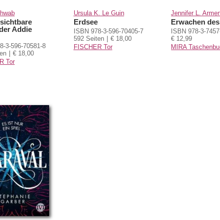
chwab
Ursula K. Le Guin
Jennifer L. Armen
sichtbare
Erdsee
Erwachen des
der Addie
ISBN 978-3-596-70405-7
ISBN 978-3-7457
592 Seiten
€ 18,00
€ 12,99
8-3-596-70581-8
FISCHER Tor
MIRA Taschenbu
ten
€ 18,00
R Tor