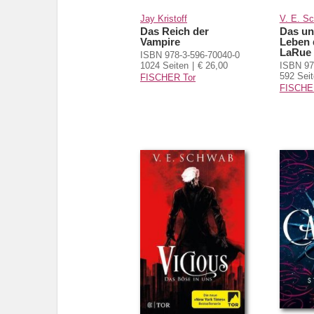
Jay Kristoff
V. E. S
Das Reich der
Das un
Vampire
Leben 
LaRue
ISBN 978-3-596-70040-0
1024 Seiten
€ 26,00
ISBN 97
592 Sei
FISCHER Tor
FISCHE