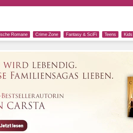
rische Romane
Crime Zone
Fantasy & SciFi
Teens
Kids