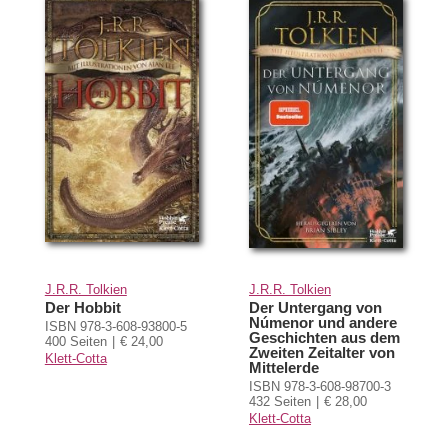
J.R.R. Tolkien
J.R.R. Tolkien
Der Hobbit
Der Untergang von
Númenor und andere
ISBN 978-3-608-93800-5
Geschichten aus dem
400 Seiten
€ 24,00
Zweiten Zeitalter von
Klett-Cotta
Mittelerde
ISBN 978-3-608-98700-3
432 Seiten
€ 28,00
Klett-Cotta