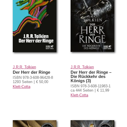
J.R.R. Tolkien
J.R.R. Tolkien
Der Herr der Ringe
Der Herr der Ringe –
Die Rückkehr des
ISBN 978-3-608-96428-8
Königs (3)
1293 Seiten
€ 50,00
ISBN 978-3-608-11983-1
Klett-Cotta
ca 444 Seiten
€ 11,99
Klett-Cotta