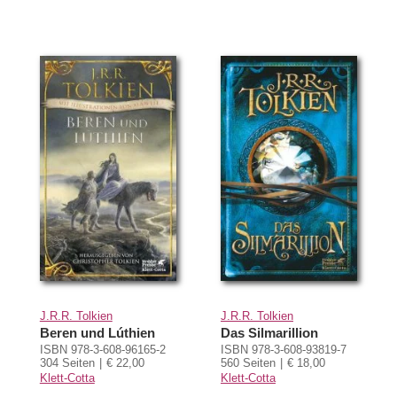
J.R.R. Tolkien
J.R.R. Tolkien
Beren und Lúthien
Das Silmarillion
ISBN 978-3-608-96165-2
ISBN 978-3-608-93819-7
304 Seiten
€ 22,00
560 Seiten
€ 18,00
Klett-Cotta
Klett-Cotta