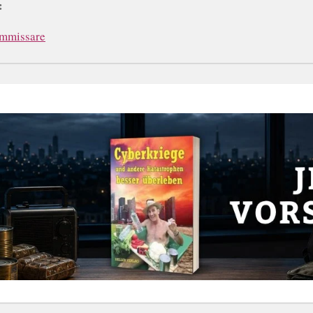
:
ommissare