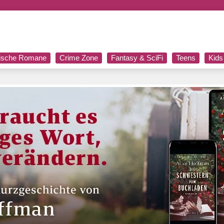
rische Romane
Crime Zone
Fantasy & SciFi
Teens
Kids