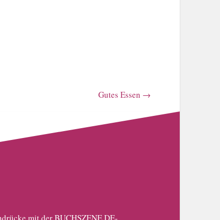
Gutes Essen
→
 Eindrücke mit der BUCHSZENE.DE-