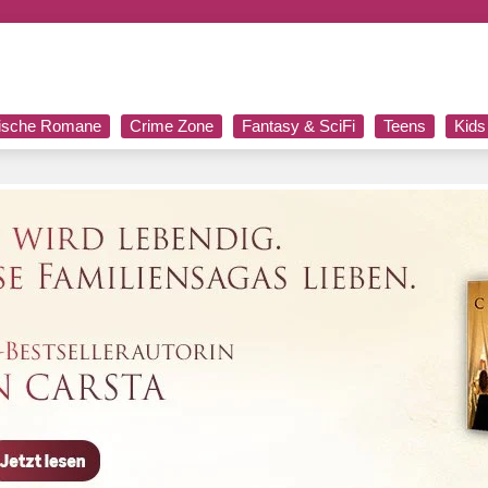
rische Romane
Crime Zone
Fantasy & SciFi
Teens
Kids