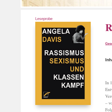
Leseprobe
R
Gese
Inh
In 
Ent
Ver
– v
Fol