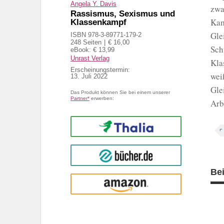
Angela Y. Davis
zwa
Rassismus, Sexismus und
Kam
Klassenkampf
Gle
ISBN 978-3-89771-179-2
248 Seiten
€ 16,00
Sch
eBook: € 13,99
Unrast Verlag
Kla
Erscheinungstermin:
wei
13. Juli 2022
Gle
Das Produkt können Sie bei einem unserer
Partner*
erwerben:
Arb
Thalia
buecher.de
Be
Amazon